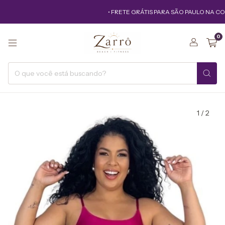
• FRETE GRÁTIS PARA SÃO PAULO NA COM
0
1
/
2