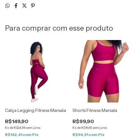
Para comprar com esse produto
Calça Legging Fitness Marsala
Shorts Fitness Marsala
R$149,90
R$99,90
6
x
de
R$24,98
sem juros
6
x
de
R$16,65
sem juros
R$142,41
com
Pix
R$94,91
com
Pix