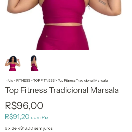
Início
>
FITNESS
>
TOP FITNESS
>
Top Fitness Tradicional Marsala
Top Fitness Tradicional Marsala
R$96,00
R$91,20
com
Pix
6
x de
R$16,00
sem juros