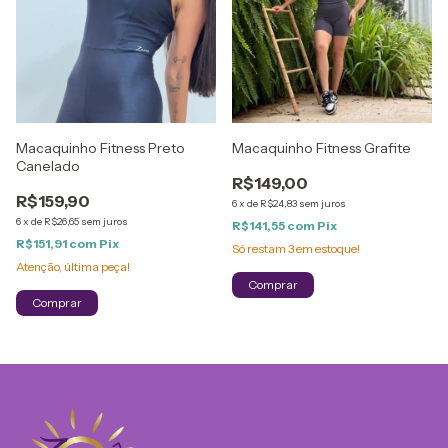
Macaquinho Fitness Preto
Macaquinho Fitness Grafite
Canelado
R$149,00
R$159,90
6
x
de
R$24,83
sem juros
6
x
de
R$26,65
sem juros
R$141,55
com
Pix
R$151,91
com
Pix
Só restam
3
em estoque!
Atenção, última peça!
Comprar
Comprar