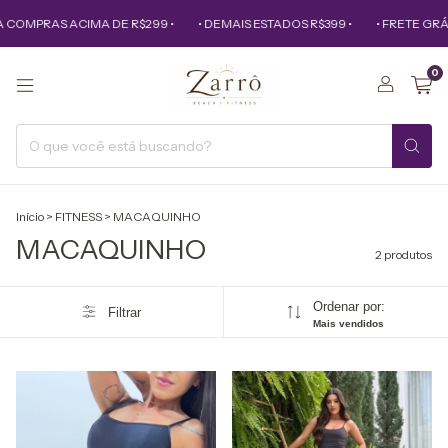
 COMPRAS ACIMA DE R$299 •
• DEMAIS ESTADOS R$399 •
• FRETE GRÁ
0
Início
>
FITNESS
>
MACAQUINHO
MACAQUINHO
2 produtos
Ordenar por:
Filtrar
Mais vendidos