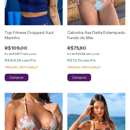
Top Fitness Cropped Azul
Calcinha Asa Delta Estampado
Marinho
Fundo do Mar
R$109,00
R$75,90
6
x
de
R$18,17
sem juros
6
x
de
R$12,65
sem juros
R$103,55
com
Pix
R$72,11
com
Pix
Atenção, última peça!
Atenção, última peça!
Comprar
Comprar