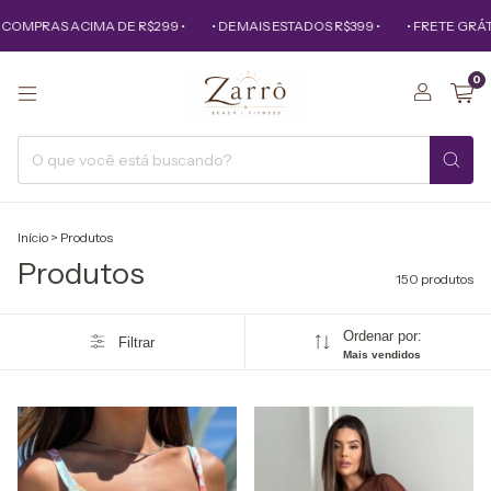
AS ACIMA DE R$299 •
• DEMAIS ESTADOS R$399 •
• FRETE GRÁTIS PAR
0
Início
>
Produtos
Produtos
150 produtos
Ordenar por:
Filtrar
Mais vendidos