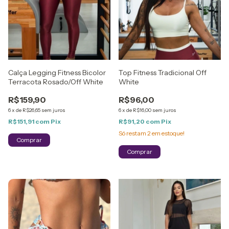
Calça Legging Fitness Bicolor
Top Fitness Tradicional Off
Terracota Rosado/Off White
White
R$159,90
R$96,00
6
x
de
R$26,65
sem juros
6
x
de
R$16,00
sem juros
R$151,91
com
Pix
R$91,20
com
Pix
Só restam
2
em estoque!
Comprar
Comprar