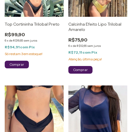
Top Cortininha Trilobal Preto
Calcinha Efeito Lipo Trilobal
Amarelo
R$99,90
R$75,90
6
x
de
R$16,65
sem juros
6
x
de
R$12,65
sem juros
R$94,91
com
Pix
R$72,11
com
Pix
Só restam
3
em estoque!
Atenção, última peça!
Comprar
Comprar