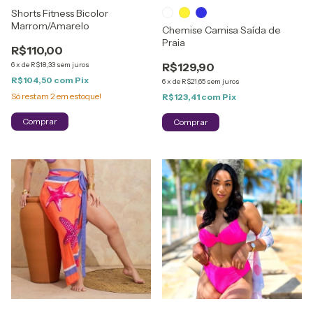
Shorts Fitness Bicolor
Marrom/Amarelo
Chemise Camisa Saída de
Praia
R$110,00
6
x
de
R$18,33
sem juros
R$129,90
R$104,50
com
Pix
6
x
de
R$21,65
sem juros
Só restam
2
em estoque!
R$123,41
com
Pix
Comprar
Comprar