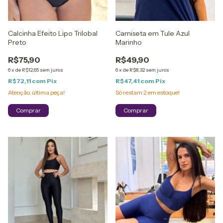
Calcinha Efeito Lipo Trilobal
Camiseta em Tule Azul
Preto
Marinho
R$75,90
R$49,90
6
x
de
R$12,65
sem juros
6
x
de
R$8,32
sem juros
R$72,11
com
Pix
R$47,41
com
Pix
Atenção, última peça!
Só restam
2
em estoque!
Comprar
Comprar