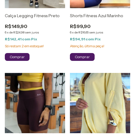
Calça Legging Fitness Preto
Shorts Fitness Azul Marinho
R$149,90
R$99,90
6
x
de
R$24,98
sem juros
6
x
de
R$16,65
sem juros
R$142,41
com
Pix
R$94,91
com
Pix
Só restam
2
em estoque!
Atenção, última peça!
Comprar
Comprar