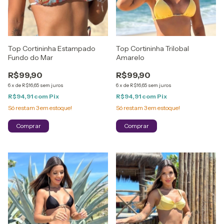
Top Cortininha Estampado
Top Cortininha Trilobal
Fundo do Mar
Amarelo
R$99,90
R$99,90
6
x
de
R$16,65
sem juros
6
x
de
R$16,65
sem juros
R$94,91
com
Pix
R$94,91
com
Pix
Só restam
3
em estoque!
Só restam
3
em estoque!
Comprar
Comprar