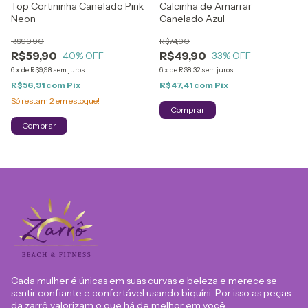
Top Cortininha Canelado Pink
Calcinha de Amarrar
Neon
Canelado Azul
R$99,90
R$74,90
R$59,90
R$49,90
40
% OFF
33
% OFF
6
x
de
R$9,98
sem juros
6
x
de
R$8,32
sem juros
R$56,91
com
Pix
R$47,41
com
Pix
Só restam
2
em estoque!
Comprar
Comprar
Cada mulher é únicas em suas curvas e beleza e merece se
sentir confiante e confortável usando biquíni. Por isso as peças
da zarrô valorizam o que há de melhor em você.