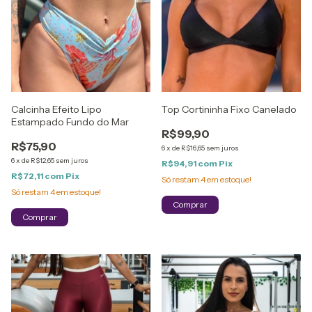
Calcinha Efeito Lipo
Top Cortininha Fixo Canelado
Estampado Fundo do Mar
R$99,90
R$75,90
6
x
de
R$16,65
sem juros
6
x
de
R$12,65
sem juros
R$94,91
com
Pix
R$72,11
com
Pix
Só restam
4
em estoque!
Só restam
4
em estoque!
Comprar
Comprar