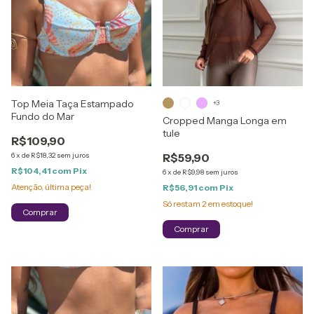
Top Meia Taça Estampado
+3
Fundo do Mar
Cropped Manga Longa em
tule
R$109,90
6
x
de
R$18,32
sem juros
R$59,90
R$104,41
com
Pix
6
x
de
R$9,98
sem juros
Atenção, última peça!
R$56,91
com
Pix
Só restam
2
em estoque!
Comprar
Comprar