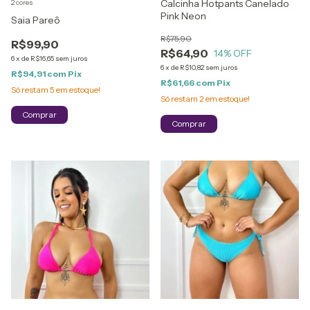
Calcinha Hotpants Canelado
2 cores
Pink Neon
Saia Pareô
R$75,90
R$99,90
R$64,90
14
% OFF
6
x
de
R$16,65
sem juros
6
x
de
R$10,82
sem juros
R$94,91
com
Pix
R$61,66
com
Pix
Só restam
5
em estoque!
Só restam
2
em estoque!
Comprar
Comprar