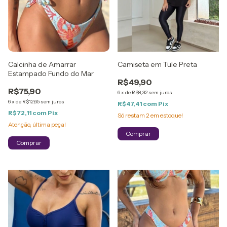
Calcinha de Amarrar
Camiseta em Tule Preta
Estampado Fundo do Mar
R$49,90
R$75,90
6
x
de
R$8,32
sem juros
6
x
de
R$12,65
sem juros
R$47,41
com
Pix
R$72,11
com
Pix
Só restam
2
em estoque!
Atenção, última peça!
Comprar
Comprar