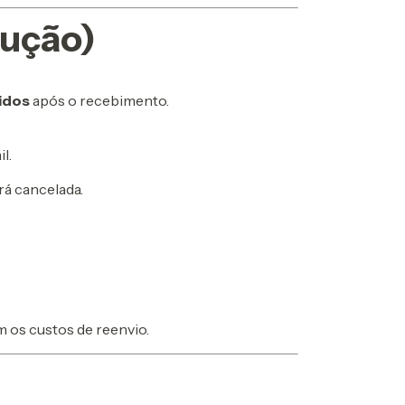
lução)
ridos
após o recebimento.
l.
rá cancelada.
m os custos de reenvio.