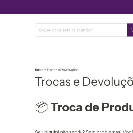
Início
>
Trocas e Devoluções
Trocas e Devoluç
📦
Troca de Prod
Seu biquíni não serviu? Sem problemas! Você