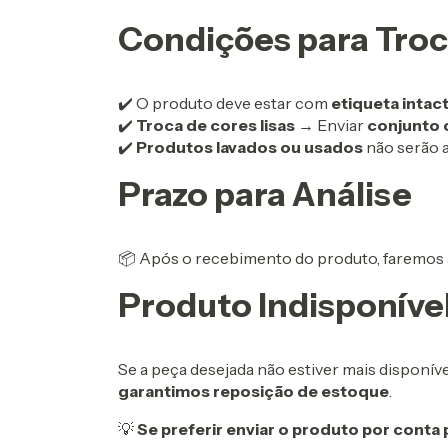
Condições para Tro
✔️ O produto deve estar com
etiqueta intac
✔️
Troca de cores lisas
→ Enviar
conjunto
✔️
Produtos lavados ou usados
não serão a
Prazo para Análise
📦 Após o recebimento do produto, faremos 
Produto Indisponíve
Se a peça desejada não estiver mais disponív
garantimos reposição de estoque
.
💡
Se preferir enviar o produto por conta