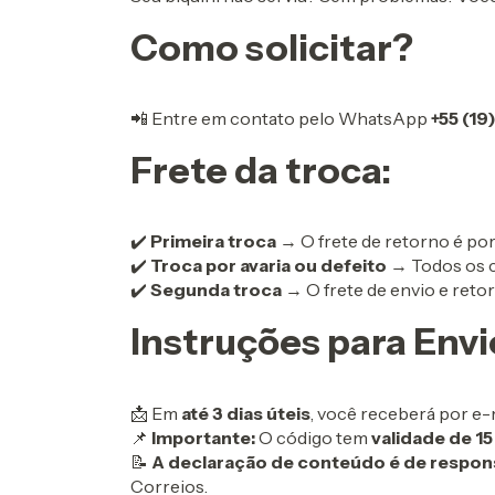
Como solicitar?
📲 Entre em contato pelo WhatsApp
+55 (19
Frete da troca:
✔️
Primeira troca
→ O frete de retorno é por 
✔️
Troca por avaria ou defeito
→ Todos os c
✔️
Segunda troca
→ O frete de envio e retor
Instruções para Envi
📩 Em
até 3 dias úteis
, você receberá por e
📌
Importante:
O código tem
validade de 15
📝
A declaração de conteúdo é de respons
Correios.