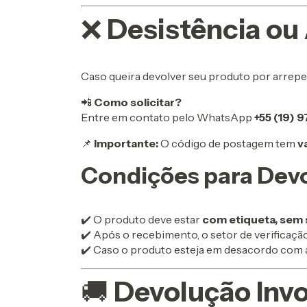
❌
Desistência ou
Caso queira devolver seu produto por arrepe
📲
Como solicitar?
Entre em contato pelo WhatsApp
+55 (19) 
📌
Importante:
O código de postagem tem
v
Condições para Dev
✔️ O produto deve estar
com etiqueta, sem 
✔️ Após o recebimento, o setor de verificaçã
✔️ Caso o produto esteja em desacordo com as
🚚
Devolução Invo