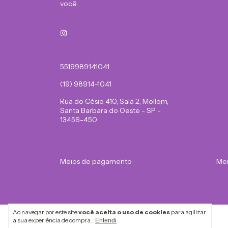
você.
5519989141041
(19) 98914-1041
Rua do Césio 410, Sala 2, Mollom,
Santa Barbara do Oeste - SP -
13456-450
Meios de pagamento
Mei
Ao navegar por este site
você aceita o uso de cookies
para agilizar
a sua experiência de compra.
Entendi