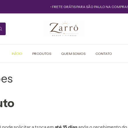
• FRETE GRÁTIS PARA SÃO PAULO NA COMPRAS ACI
INÍCIO
PRODUTOS
QUEM SOMOS
CONTATO
ões
uto
 pode solicitar a troca em
até 15 dias
após o recebimento do 