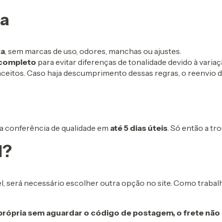
ca
ta
, sem marcas de uso, odores, manchas ou ajustes.
 completo
para evitar diferenças de tonalidade devido à variaç
ceitos. Caso haja descumprimento dessas regras, o reenvio d
a conferência de qualidade em
até 5 dias úteis
. Só então a t
l?
el, será necessário escolher outra opção no site. Como trab
 própria sem aguardar o código de postagem, o frete nã