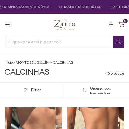
RAS ACIMA DE R$299 •
• DEMAIS ESTADOS R$399 •
• FRETE GRÁTIS PA
0
Início
>
MONTE SEU BIQUÍNI
>
CALCINHAS
CALCINHAS
40 produtos
Ordenar por:
Filtrar
Mais vendidos