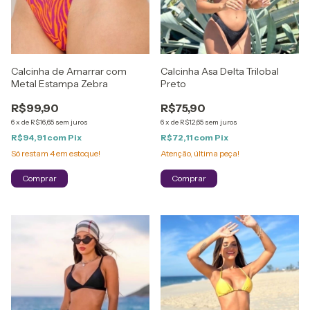
Calcinha de Amarrar com
Calcinha Asa Delta Trilobal
Metal Estampa Zebra
Preto
R$99,90
R$75,90
6
x
de
R$16,65
sem juros
6
x
de
R$12,65
sem juros
R$94,91
com
Pix
R$72,11
com
Pix
Só restam
4
em estoque!
Atenção, última peça!
Comprar
Comprar