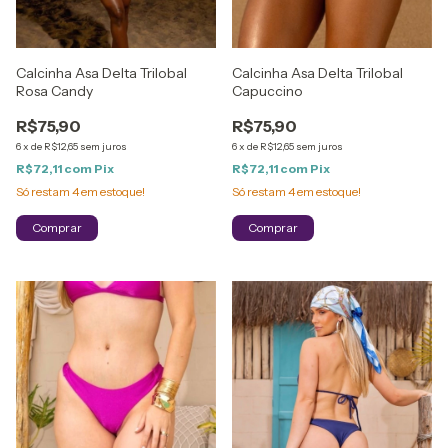
Calcinha Asa Delta Trilobal
Calcinha Asa Delta Trilobal
Rosa Candy
Capuccino
R$75,90
R$75,90
6
x
de
R$12,65
sem juros
6
x
de
R$12,65
sem juros
R$72,11
com
Pix
R$72,11
com
Pix
Só restam
4
em estoque!
Só restam
4
em estoque!
Comprar
Comprar