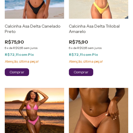
Calcinha Asa Delta Canelado
Calcinha Asa Delta Trilobal
Preto
Amarelo
R$75,90
R$75,90
6
x
de
R$12,65
sem juros
6
x
de
R$12,65
sem juros
R$72,11
com
Pix
R$72,11
com
Pix
Atenção, última peça!
Atenção, última peça!
Comprar
Comprar