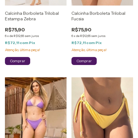
Calcinha Borboleta Trilobal
Calcinha Borboleta Trilobal
Estampa Zebra
Fucsia
R$75,90
R$75,90
6
x
de
R$12,65
sem juros
6
x
de
R$12,65
sem juros
R$72,11
com
Pix
R$72,11
com
Pix
Atenção, última peça!
Atenção, última peça!
Comprar
Comprar