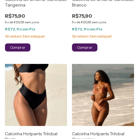
Tangerina
Branco
R$75,90
R$75,90
6
x
de
R$12,65
sem juros
6
x
de
R$12,65
sem juros
R$72,11
com
Pix
R$72,11
com
Pix
Só restam
3
em estoque!
Só restam
3
em estoque!
Comprar
Comprar
Calcinha Hotpants Trilobal
Calcinha Hotpants Trilobal