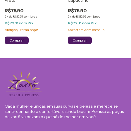
Preto
Capuccino
R$75,90
R$75,90
6
x
de
R$12,65
sem juros
6
x
de
R$12,65
sem juros
R$72,11
com
Pix
R$72,11
com
Pix
Atenção, última peça!
Só restam
3
em estoque!
Comprar
Comprar
Cada mulher é únicas em suas curvas e beleza e merece se
sentir confiante e confortável usando biquíni. Por isso as peças
da zarrô valorizam o que há de melhor em você.