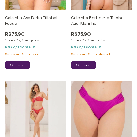
Calcinha Asa Delta Trilobal
Calcinha Borboleta Trilobal
Fucsia
Azul Marinho
R$75,90
R$75,90
6
x
de
R$12,65
sem juros
6
x
de
R$12,65
sem juros
R$72,11
com
Pix
R$72,11
com
Pix
Só restam
5
em estoque!
Só restam
3
em estoque!
Comprar
Comprar