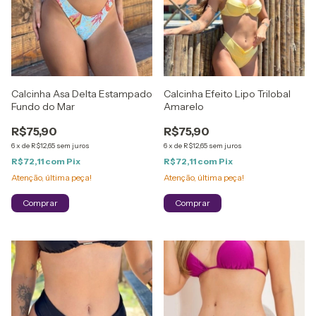
Calcinha Asa Delta Estampado
Calcinha Efeito Lipo Trilobal
Fundo do Mar
Amarelo
R$75,90
R$75,90
6
x
de
R$12,65
sem juros
6
x
de
R$12,65
sem juros
R$72,11
com
Pix
R$72,11
com
Pix
Atenção, última peça!
Atenção, última peça!
Comprar
Comprar