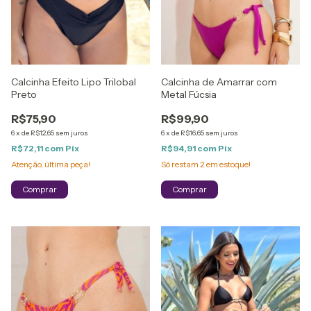
Calcinha Efeito Lipo Trilobal
Calcinha de Amarrar com
Preto
Metal Fúcsia
R$75,90
R$99,90
6
x
de
R$12,65
sem juros
6
x
de
R$16,65
sem juros
R$72,11
com
Pix
R$94,91
com
Pix
Atenção, última peça!
Só restam
2
em estoque!
Comprar
Comprar