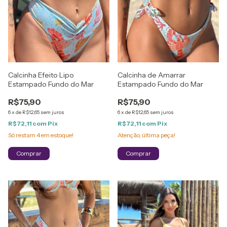
Calcinha Efeito Lipo
Calcinha de Amarrar
Estampado Fundo do Mar
Estampado Fundo do Mar
R$75,90
R$75,90
6
x
de
R$12,65
sem juros
6
x
de
R$12,65
sem juros
R$72,11
com
Pix
R$72,11
com
Pix
Só restam
4
em estoque!
Atenção, última peça!
Comprar
Comprar