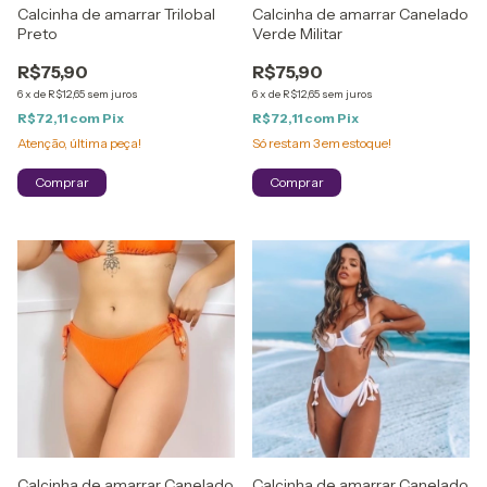
Calcinha de amarrar Trilobal
Calcinha de amarrar Canelado
Preto
Verde Militar
R$75,90
R$75,90
6
x
de
R$12,65
sem juros
6
x
de
R$12,65
sem juros
R$72,11
com
Pix
R$72,11
com
Pix
Atenção, última peça!
Só restam
3
em estoque!
Comprar
Comprar
Calcinha de amarrar Canelado
Calcinha de amarrar Canelado