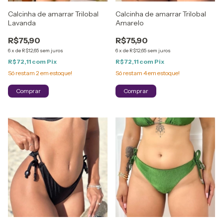
Calcinha de amarrar Trilobal
Calcinha de amarrar Trilobal
Lavanda
Amarelo
R$75,90
R$75,90
6
x
de
R$12,65
sem juros
6
x
de
R$12,65
sem juros
R$72,11
com
Pix
R$72,11
com
Pix
Só restam
2
em estoque!
Só restam
4
em estoque!
Comprar
Comprar