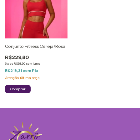
Conjunto Fitness Cereja/Rosa
R$229,80
6
x
de
R$38,30
sem juros
R$218,31
com
Pix
Atenção, última peça!
Comprar