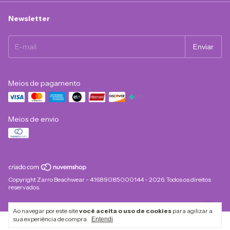
Newsletter
Meios de pagamento
Meios de envio
Copyright Zarro Beachwear - 41689085000144 - 2026. Todos os direitos
reservados.
Ao navegar por este site
você aceita o uso de cookies
para agilizar a
sua experiência de compra.
Entendi
Desenvolvido com tecnologia, criatividade e
💚
pela
WeDo!