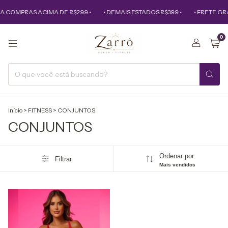
A COMPRAS ACIMA DE R$299 •
• DEMAIS ESTADOS R$399 •
• FRETE GR
0
Início
>
FITNESS
>
CONJUNTOS
CONJUNTOS
Ordenar por:
Filtrar
Mais vendidos