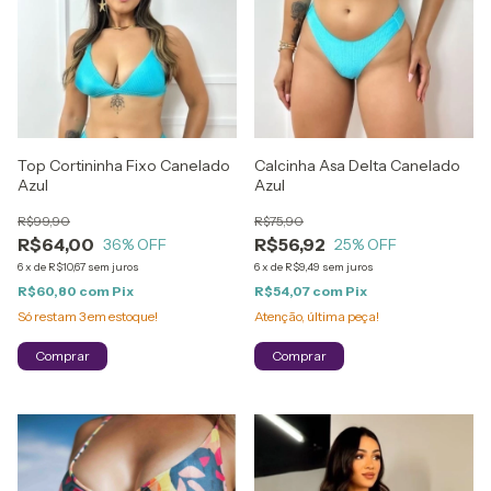
Top Cortininha Fixo Canelado
Calcinha Asa Delta Canelado
Azul
Azul
R$99,90
R$75,90
R$64,00
R$56,92
36
% OFF
25
% OFF
6
x
de
R$10,67
sem juros
6
x
de
R$9,49
sem juros
R$60,80
com
Pix
R$54,07
com
Pix
Só restam
3
em estoque!
Atenção, última peça!
Comprar
Comprar