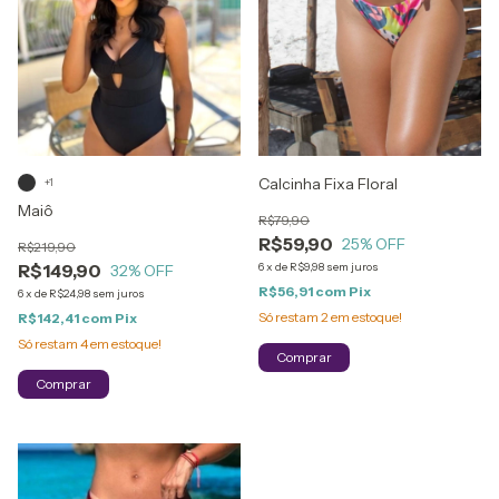
Calcinha Fixa Floral
+1
Maiô
R$79,90
R$59,90
25
% OFF
R$219,90
R$149,90
6
x
de
R$9,98
sem juros
32
% OFF
R$56,91
com
Pix
6
x
de
R$24,98
sem juros
Só restam
2
em estoque!
R$142,41
com
Pix
Só restam
4
em estoque!
Comprar
Comprar