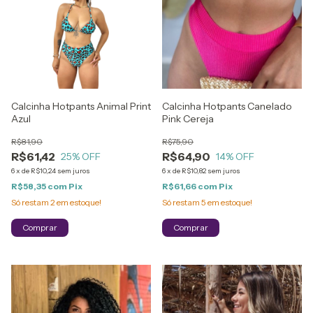
Calcinha Hotpants Animal Print
Calcinha Hotpants Canelado
Azul
Pink Cereja
R$81,90
R$75,90
R$61,42
R$64,90
25
% OFF
14
% OFF
6
x
de
R$10,24
sem juros
6
x
de
R$10,82
sem juros
R$58,35
com
Pix
R$61,66
com
Pix
Só restam
2
em estoque!
Só restam
5
em estoque!
Comprar
Comprar