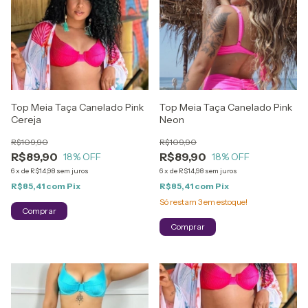
Top Meia Taça Canelado Pink
Top Meia Taça Canelado Pink
Cereja
Neon
R$109,90
R$109,90
R$89,90
R$89,90
18
% OFF
18
% OFF
6
x
de
R$14,98
sem juros
6
x
de
R$14,98
sem juros
R$85,41
com
Pix
R$85,41
com
Pix
Só restam
3
em estoque!
Comprar
Comprar