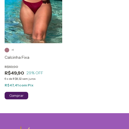
+1
Calcinha Fixa
R$69,90
R$49,90
29
% OFF
6
x
de
R$8,32
sem juros
R$47,41
com
Pix
Comprar