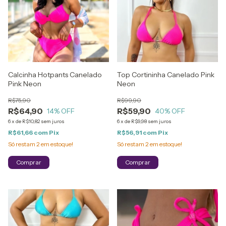
Calcinha Hotpants Canelado
Top Cortininha Canelado Pink
Pink Neon
Neon
R$75,90
R$99,90
R$64,90
R$59,90
14
% OFF
40
% OFF
6
x
de
R$10,82
sem juros
6
x
de
R$9,98
sem juros
R$61,66
com
Pix
R$56,91
com
Pix
Só restam
2
em estoque!
Só restam
2
em estoque!
Comprar
Comprar