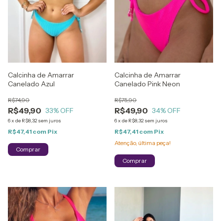
Calcinha de Amarrar
Calcinha de Amarrar
Canelado Azul
Canelado Pink Neon
R$74,90
R$75,90
R$49,90
R$49,90
33
% OFF
34
% OFF
6
x
de
R$8,32
sem juros
6
x
de
R$8,32
sem juros
R$47,41
com
Pix
R$47,41
com
Pix
Atenção, última peça!
Comprar
Comprar