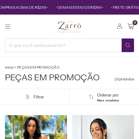
 ACIMA DE R$299 •
• DEMAIS ESTADOS R$399 •
• FRETE GRÁTIS PARA
0
Início
>
PEÇAS EM PROMOÇÃO
PEÇAS EM PROMOÇÃO
23 produtos
Ordenar por:
Filtrar
Mais vendidos