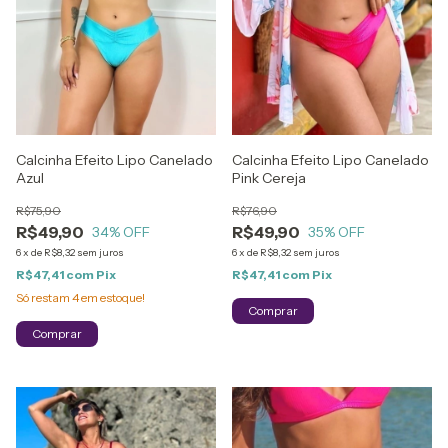
Calcinha Efeito Lipo Canelado
Calcinha Efeito Lipo Canelado
Azul
Pink Cereja
R$75,90
R$76,90
R$49,90
R$49,90
34
% OFF
35
% OFF
6
x
de
R$8,32
sem juros
6
x
de
R$8,32
sem juros
R$47,41
com
Pix
R$47,41
com
Pix
Só restam
4
em estoque!
Comprar
Comprar