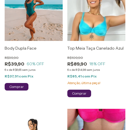
Body Dupla Face
Top Meia Taça Canelado Azul
R$99,90
R$109,90
R$39,90
R$89,90
60
% OFF
18
% OFF
6
x
de
R$6,65
sem juros
6
x
de
R$14,98
sem juros
R$37,91
com
Pix
R$85,41
com
Pix
Atenção, última peça!
Comprar
Comprar