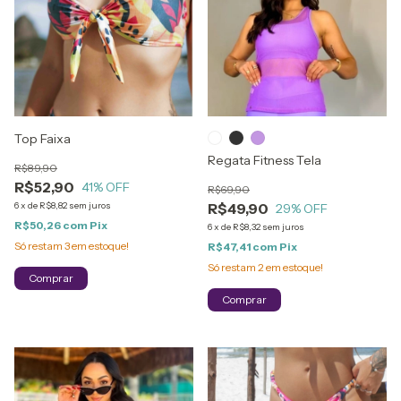
Top Faixa
Regata Fitness Tela
R$89,90
R$52,90
41
% OFF
R$69,90
6
x
de
R$8,82
sem juros
R$49,90
29
% OFF
R$50,26
com
Pix
6
x
de
R$8,32
sem juros
Só restam
3
em estoque!
R$47,41
com
Pix
Só restam
2
em estoque!
Comprar
Comprar