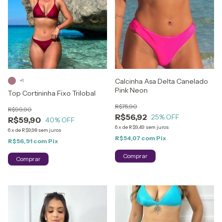
Calcinha Asa Delta Canelado
+1
Pink Neon
Top Cortininha Fixo Trilobal
R$75,90
R$99,90
R$56,92
25
% OFF
R$59,90
40
% OFF
6
x
de
R$9,49
sem juros
6
x
de
R$9,98
sem juros
R$54,07
com
Pix
R$56,91
com
Pix
Comprar
Comprar