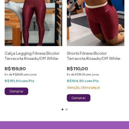
Calça Legging Fitness Bicolor
Shorts Fitness Bicolor
Terracota Rosado/Off White
Terracota Rosado/Off White
R$159,90
R$110,00
6
x
de
R$26,65
sem juros
6
x
de
R$18,33
sem juros
R$151,91
com
Pix
R$104,50
com
Pix
Atenção, última peça!
Comprar
Comprar