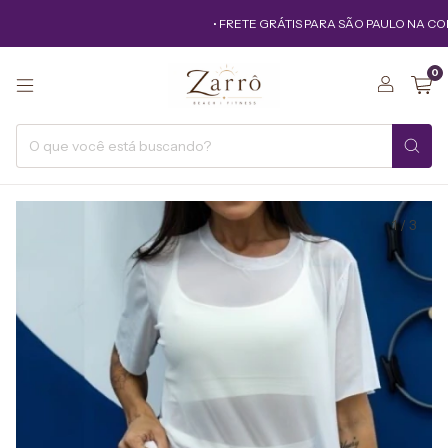
• FRETE GRÁTIS PARA SÃO PAULO NA COMP
0
1
/
3