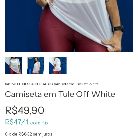
Início
>
FITNESS
>
BLUSAS
>
Camiseta em Tule Off White
Camiseta em Tule Off White
R$49,90
R$47,41
com
Pix
6
x de
R$8,32
sem juros